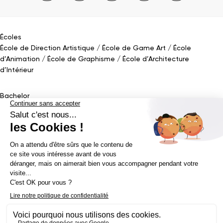
Écoles
École de Direction Artistique
École de Game Art
École
d’Animation
École de Graphisme
École d’Architecture
d’Intérieur
Bachelor
Bachelor Design Graphique
Bachelor Architecture d’intérieur
Bachelor Conception UI (en alternance)
Bachelor Cinéma
d’Animation 2D/3D
Bachelor Game
&
Interactive Design
Bachelor Game
Mastère
Mastères en Direction Artistique
Mastère Architecture
d’intérieur
&
Scénographie (en alternance)
Mastère UX/UI Design
(en alternance)
Mastère Webdesigner (en alternance)
Mastère
Cinéma d’Animation
Mastère Game