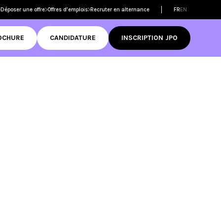
Déposer une offre
Offres d’emplois
Recruter en alternance
FR
EN
OCHURE
CANDIDATURE
INSCRIPTION JPO
Filtrer les
formations
dmission
ame
 réussir son
mer
D
tive Design
RNCP
ame
Découvrir
ditations
té